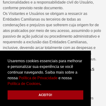
funcionalidades e a responsabilidade civil do Usuário,
conforme previsto neste documento.
Os Visitantes e Usuários se obrigam a ressarcir as
Entidades Camilianas ou terceiros de todas as
condenações e prejuízos que sofrerem cuja origem for de
atos praticados por meio de seu acesso, assumindo o polo
passivo de ação judicial ou procedimento administrativo e
requerendo a exclusão das Entidades Camilianas,
inclusive, devendo arcar totalmente com as despesas e
custas processuais atinentes, sem prejuízo de danos
diretos e indiretos, deixando-a livre de prejuízos e ônus.
Usaremos cookies essenciais para melhorar
e personalizar sua experiência se você
DAS RESPONSABILIDADES E OBRIGAÇÕES DAS
continuar navegando. Saiba mais sobre a
ENTIDADES CAMILIANAS
nossa
Política de Privacidade
e nossa
São responsabilidades e obrigações das Entidades
Política de Cookies
.
Camilianas:
ACEITO!
Preservar a funcionalidade do Site das Entidades
Camilianas, com links não quebrados,